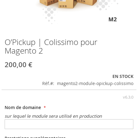
O’Pickup | Colissimo pour
Skip
to
Magento 2
the
beginning
200,00 €
of
the
EN STOCK
images
Réf.
magento2-module-opickup-colissimo
gallery
v6.3.0
Nom de domaine
sur lequel le module sera utilisé en production